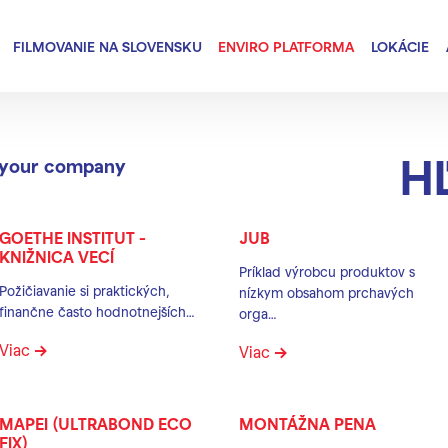
FILMOVANIE NA SLOVENSKU
ENVIRO PLATFORMA
LOKÁCIE
Hľadať lokali
your company
Hľadať
GOETHE INSTITUT -
JUB
KNIŽNICA VECÍ
Príklad výrobcu produktov s
Požičiavanie si praktických,
nízkym obsahom prchavých
finančne často hodnotnejších…
orga…
Viac
Viac
MAPEI (ULTRABOND ECO
MONTÁŽNA PENA
FIX)