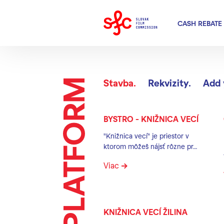
CASH REBATE
Stavba
GREEN PLATFORM
Stavba.
Rekvizity.
Add 
BYSTRO - KNIŽNICA VECÍ
"Knižnica vecí" je priestor v
ktorom môžeš nájsť rôzne pr…
Viac
KNIŽNICA VECÍ ŽILINA