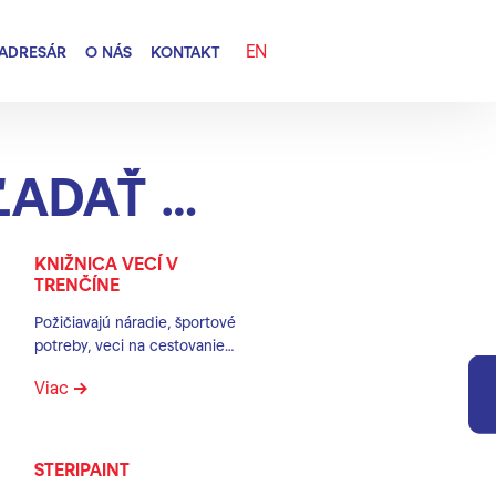
EN
ADRESÁR
O NÁS
KONTAKT
tu
KNIŽNICA VECÍ V
TRENČÍNE
Požičiavajú náradie, športové
potreby, veci na cestovanie…
Viac
STERIPAINT