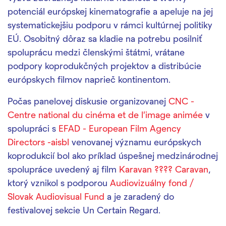
potenciál európskej kinematografie a apeluje na jej
systematickejšiu podporu v rámci kultúrnej politiky
EÚ. Osobitný dôraz sa kladie na potrebu posilniť
spoluprácu medzi členskými štátmi, vrátane
podpory koprodukčných projektov a distribúcie
európskych filmov naprieč kontinentom.
Počas panelovej diskusie organizovanej
CNC -
Centre national du cinéma et de l'image animée
v
spolupráci s
EFAD - European Film Agency
Directors -aisbl
venovanej významu európskych
koprodukcií bol ako príklad úspešnej medzinárodnej
spolupráce uvedený aj film
Karavan ???? Caravan
,
ktorý vznikol s podporou
Audiovizuálny fond /
Slovak Audiovisual Fund
a je zaradený do
festivalovej sekcie Un Certain Regard.