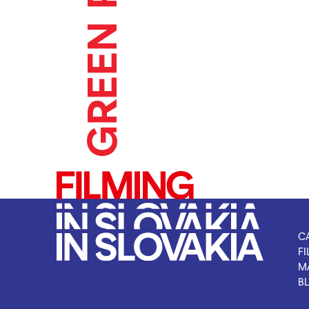
C
F
M
B