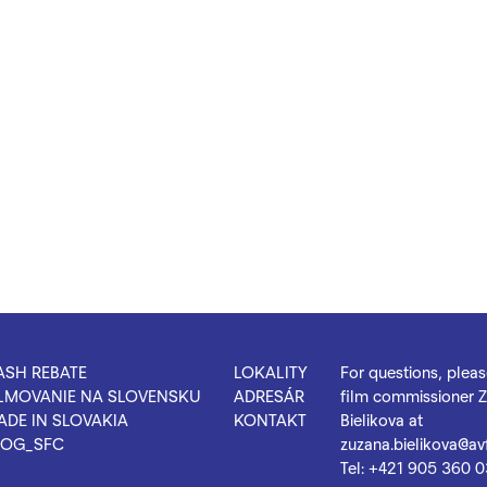
ASH REBATE
LOKALITY
For questions, plea
ILMOVANIE NA SLOVENSKU
ADRESÁR
film commissioner 
ADE IN SLOVAKIA
KONTAKT
Bielikova at
LOG_SFC
zuzana.bielikova@avf
Tel:
+421 905 360 