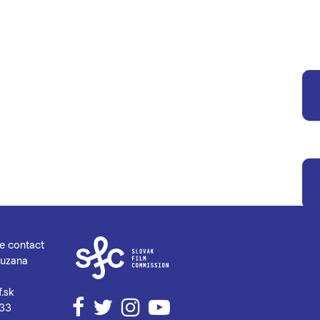
se contact
Zuzana
.sk
Facebook
Twitter
Instagram
YouTube
033