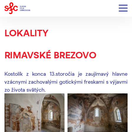
LOKALITY
RIMAVSKÉ BREZOVO
Kostolík z konca 13.storočia je zaujímavý hlavne
vzácnymi zachovalými gotickými freskami s výjavmi
zo života svätých.