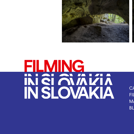
C
F
M
B