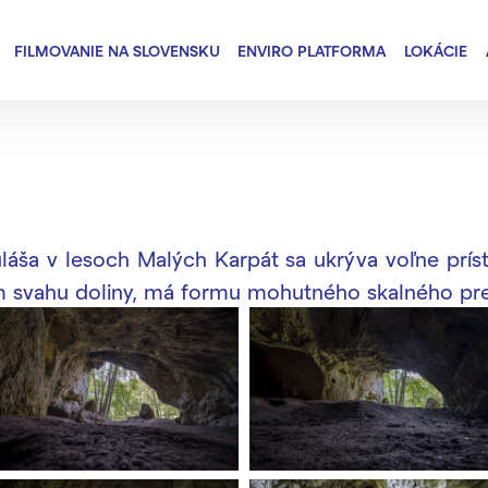
FILMOVANIE NA SLOVENSKU
ENVIRO PLATFORMA
LOKÁCIE
áša v lesoch Malých Karpát sa ukrýva voľne príst
om svahu doliny, má formu mohutného skalného prev