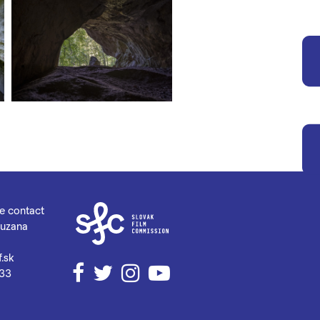
se contact
Zuzana
.sk
Facebook
Twitter
Instagram
YouTube
033