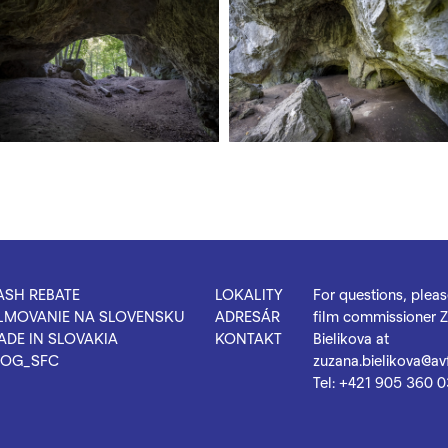
ASH REBATE
LOKALITY
For questions, plea
ILMOVANIE NA SLOVENSKU
ADRESÁR
film commissioner 
ADE IN SLOVAKIA
KONTAKT
Bielikova at
LOG_SFC
zuzana.bielikova@avf
Tel:
+421 905 360 