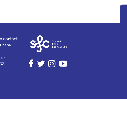
se contact
Zuzana
.sk
Facebook
Twitter
Instagram
YouTube
033