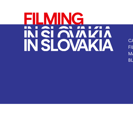
C
F
M
B