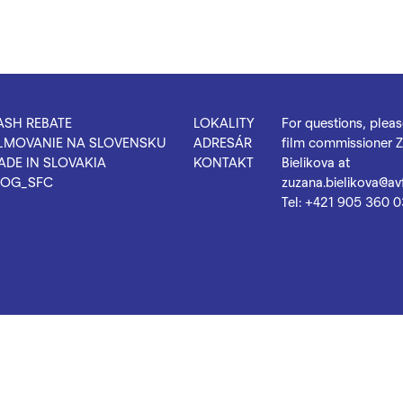
ASH REBATE
LOKALITY
For questions, plea
ILMOVANIE NA SLOVENSKU
ADRESÁR
film commissioner 
ADE IN SLOVAKIA
KONTAKT
Bielikova at
LOG_SFC
zuzana.bielikova@avf
Tel:
+421 905 360 