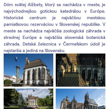
Dóm svätej Alžbety, ktorý sa nachádza v meste, je
najvýchodnejšou gotickou katedrálou v Európe.
Historické centrum je najväčšou mestskou
pamiatkovou rezerváciou v Slovenskej republike. V
meste sa nachádza najväčšia zoologická záhrada v
strednej Európe a najväčšia slovenská botanická
záhrada. Detská železnica v Čermeľskom údolí je
najstaršia a jediná na Slovensku.